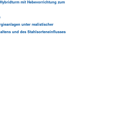
ybridturm mit Hebevorrichtung zum
n
ieanlagen unter realistischer
ltens und des Stahlsorteneinflusses