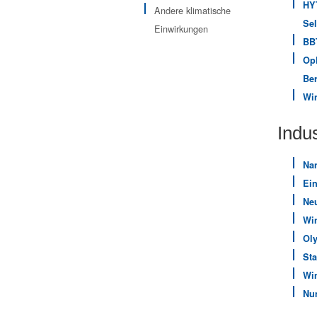
HY
Andere klimatische
Sel
Einwirkungen
BBT
OpD
Ber
Wi
Indus
Nan
Ein
Neu
Win
Ol
Sta
Wi
Nu