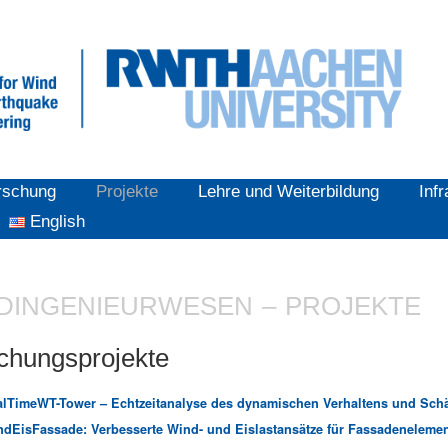
rschung
Projekte
Lehre und Weiterbildung
Infr
English
DINGENIEURWESEN – PROJEKTE
chungsprojekte
alTimeWT-Tower – Echtzeitanalyse des dynamischen Verhaltens und S
dEisFassade: Verbesserte Wind- und Eislastansätze für Fassadenelemen