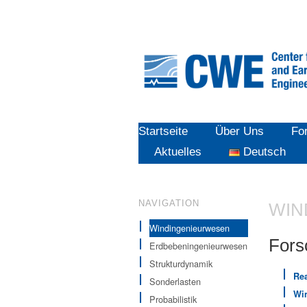
Startseite
Über Uns
Fo
Aktuelles
Deutsch
NAVIGATION
WIN
Windingenieurwesen
Fors
Erdbebeningenieurwesen
Strukturdynamik
Re
Sonderlasten
Win
Probabilistik