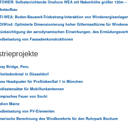
TOWER: Selbsterrichtende Onshore WEA mit Nabenhöhe größer 120m – H
bstaufbau
I-WEA: Boden-Bauwerk-Triebstrang-Interaktion von Windenergieanlage
iWind: Optimierte Dimensionierung hoher Gittermasttürme für Windenerg
ücksichtigung der aerodynamischen Einwirkungen, des Ermüdungsverha
ndbelastung von Fassadenkonstruktionen
trieprojekte
ay Bridge, Peru
heitsdenkmal in Düsseldorf
es Headquater für ProSiebenSat 1 in München
dlastansätze für Mobilfunkantennen
ympisches Feuer von Sochi
dion Mainz
ndbelastung von PV-Elementen
merische Berechnung des Windkomforts für den Ruhrpark Bochum