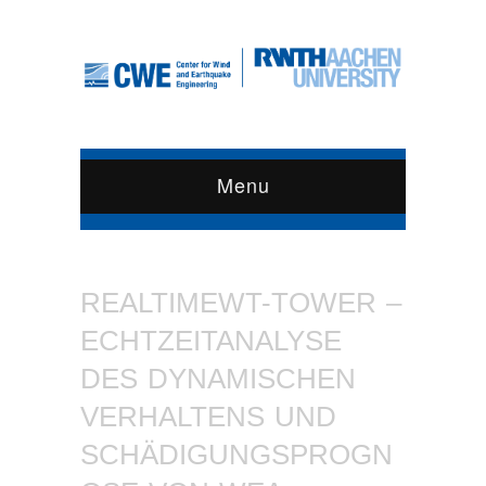
Menu
REALTIMEWT-TOWER –
ECHTZEITANALYSE
DES DYNAMISCHEN
VERHALTENS UND
SCHÄDIGUNGSPROGN