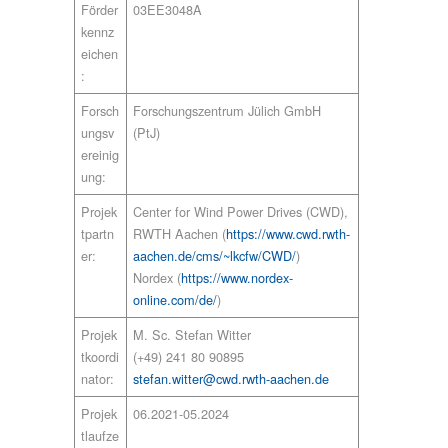
Förder
03EE3048A
kennz
eichen
:
Forsch
Forschungszentrum Jülich GmbH
ungsv
(PtJ)
ereinig
ung:
Projek
Center for Wind Power Drives (CWD),
tpartn
RWTH Aachen (
https://www.cwd.rwth-
er:
aachen.de/cms/~lkcfw/CWD/
)
Nordex (
https://www.nordex-
online.com/de/
)
Projek
M. Sc. Stefan Witter
tkoordi
(+49) 241 80 90895
nator:
stefan.witter@cwd.rwth-aachen.de
Projek
06.2021-05.2024
tlaufze