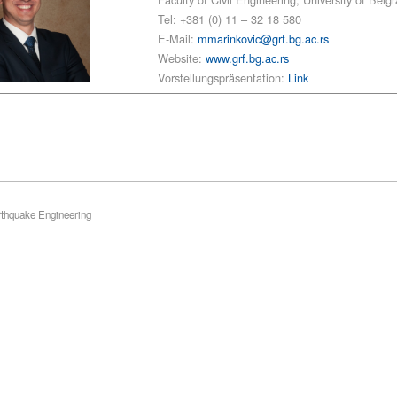
Tel: +381 (0) 11 – 32 18 580
E-Mail:
mmarinkovic@grf.bg.ac.rs
Website:
www.grf.bg.ac.rs
Vorstellungspräsentation:
Link
rthquake Engineering