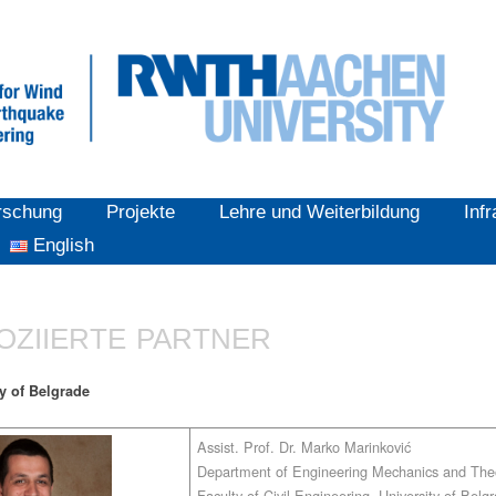
rschung
Projekte
Lehre und Weiterbildung
Infr
English
OZIIERTE PARTNER
ty of Belgrade
Assist. Prof. Dr. Marko Marinković
Department of Engineering Mechanics and Theo
Faculty of Civil Engineering, University of Belg